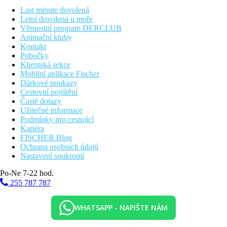
Děti
Last minute dovolená
dětský bazén s klouzačkami, tobogány
Letní dovolená u moře
Web
Věrnostní program DERCLUB
www.hotelbonita.al
Animační kluby
Kontakt
Pobočky
Vzdálenosti
Klientská sekce
Mobilní aplikace Fischer
350 m
Dárkové poukazy
Vzdálenost k pláži
Cestovní pojištění
Časté dotazy
12 km
Užitečné informace
Turistické centrum
Podmínky pro cestující
Kariéra
45 km
FISCHER Blog
Vzdálenost od nejbližšího letiště
Ochrana osobních údajů
Nastavení soukromí
Pláž
Po-Ne 7-22 hod.
255 787 787
Lehátka a slunečníky na pláži zdarma
Plážová dovolená
WHATSAPP - NAPIŠTE NÁM
Bazény