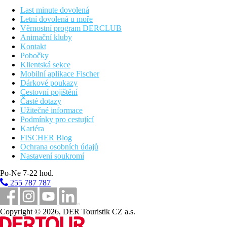
Po snídani se vydáte do kaňonu Matka, jednoho z nejkrásnějších
Last minute dovolená
kaňonů na světě, plného rozmanité flóry a klidné přírody. Po
Letní dovolená u moře
návštěvě kaňonu se vydáte do Kosova. Překročíme hranice a
Věrnostní program DERCLUB
dorazíme do Prištiny, kde navštívíte hrobku sultána Murata I.,
Animační kluby
který byl umučen v bitvě na Kosovu v roce 1389. Pokračujete
Kontakt
do Prizrenu, města bohatého na osmanské dědictví a tureckou
Pobočky
kulturu. V Prizrenu navštívíte mešitu Sinan Paša, kostel Panny
Klientská sekce
Marie, Halveti Tekke, mešitu a lázeň Mehmeta Paša a ikonický
Mobilní aplikace Fischer
Kamenný most. Po večeři v místní restauraci v Prizrenu se
Dárkové poukazy
vrátíme do Skopje na nocleh.
Cestovní pojištění
4. Den
Časté dotazy
Po snídani vyrazíte do Bělehradu, hlavního města Srbska a
Užitečné informace
jednoho z nejstarších měst Evropy.
Podmínky pro cestující
Vaši prohlídku Bělehradu začnete zastávkami u Parlamentu,
Kariéra
Starého paláce, Národního muzea a Terazijské fontány. Poté
FISCHER Blog
navštívíte Bělehradskou pevnost, park Kalemegdan, Hodinovou
Ochrana osobních údajů
věž a Stambolovu bránu, kde si užijete výhledy na soutok
Nastavení soukromí
Dunaje a Sávy.
Prohlédnete si mešitu Bayrakli, fontánu Sokollu Mehmeda Paši,
Po-Ne 7-22 hod.
hrobku Damat Aliho Paši a Vojenské muzeum v přírodě. Po
255 787 787
volném čase večeře a nocleh v hotelu.
5. Den
Po snídani se vydáte do Sarajeva, hlavního města Bosny a
Copyright © 2026, DER Touristik CZ a.s.
Hercegoviny, známého jako „Jeruzalém Balkánu“. Sarajevo je
město s velkým historickým a kulturním významem, kde v roce