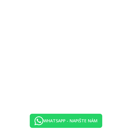
 klub, dětská postýlka na vyžádání zdarma.
 zavedením případných hygienických či protiepidemických opatření v da
WHATSAPP - NAPIŠTE NÁM