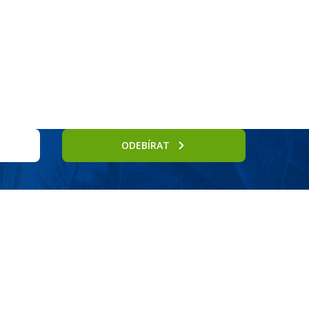
rnostní program DERCLUB
Pobočky
Časté dotazy
D
ODEBÍRAT
zdálenou pouhých cca 200 m. Restaurace, bary a obchody v okolí.