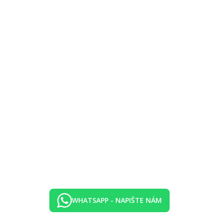
, výhled na moře
WHATSAPP - NAPIŠTE NÁM