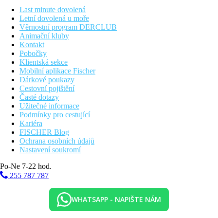
Last minute dovolená
Pláž
Letní dovolená u moře
Písečná pláž s pozvolným vstupem přímo u hotelu, slunečníky a
Věrnostní program DERCLUB
lehátka zdarma (dle dostupnosti). Místy kamenná plata.
Animační kluby
Kontakt
Stravování
Pobočky
All Inclusive
Klientská sekce
Snídaně formou bufetu 7:30–10:00, oběd formou bufetu
Mobilní aplikace Fischer
12:30–14:00, večeře formou bufetu 18:30–21:00
Dárkové poukazy
Lehké občerstvení
Cestovní pojištění
červen-srpen: 11:00-16:30
Časté dotazy
září: 10:00-12:00 a 15:00-17:00
Užitečné informace
Neomezené množství vybraných místních rozlévaných
Podmínky pro cestující
nealkoholických a alkoholických nápojů 10:00-23:00
Kariéra
Výše uvedené časy jsou určeny hotelem a mohou se změnit.
FISCHER Blog
Ochrana osobních údajů
Sportovní nabídka
Nastavení soukromí
Zdarma:
stolní tenis
Po-Ne 7-22 hod.
255 787 787
Za poplatek:
tenisový kurt
Sportovní aktivity probíhají v hotelu HVD Riviera Beach.
WHATSAPP - NAPIŠTE NÁM
Zábava