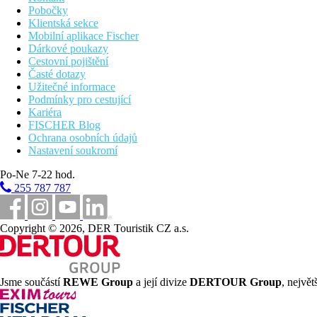
Pobočky
Klientská sekce
Mobilní aplikace Fischer
Dárkové poukazy
Cestovní pojištění
Časté dotazy
Užitečné informace
Podmínky pro cestující
Kariéra
FISCHER Blog
Ochrana osobních údajů
Nastavení soukromí
Po-Ne 7-22 hod.
255 787 787
Copyright © 2026, DER Touristik CZ a.s.
Jsme součástí
REWE Group
a její divize
DERTOUR Group
, nejvě