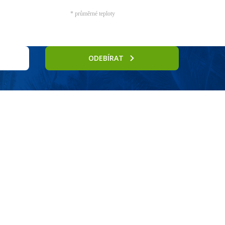
* průměrné teploty
ODEBÍRAT