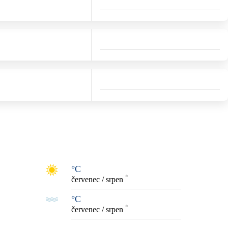
°C
*
červenec / srpen
°C
*
červenec / srpen