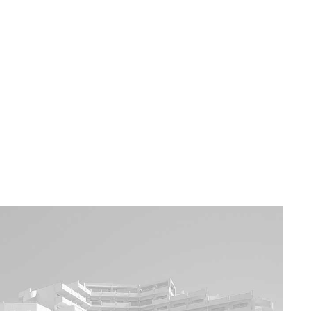
a u moře
Animační kluby
First minute – Léto 2027
Vě