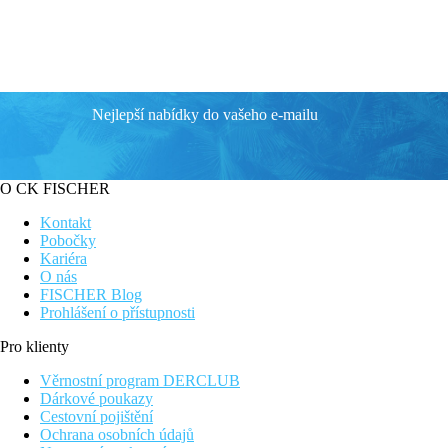
Nejlepší nabídky do vašeho e-mailu
O CK FISCHER
Kontakt
Pobočky
Kariéra
O nás
FISCHER Blog
Prohlášení o přístupnosti
Pro klienty
Věrnostní program DERCLUB
Dárkové poukazy
Cestovní pojištění
Ochrana osobních údajů