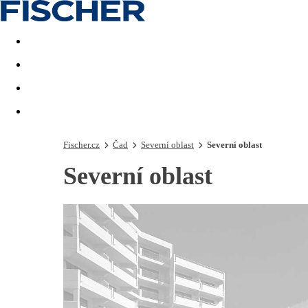
Akční nabídky
Last minute
First minute - Exotika a zim
Fischer.cz
Čad
Severní oblast
Severní oblast
Severní oblast