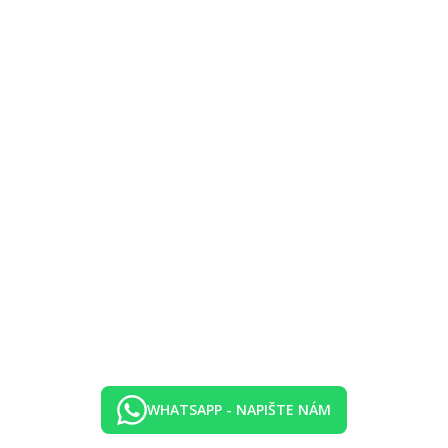
elu Sunrise Royal Makadi Resort.
WHATSAPP - NAPIŠTE NÁM