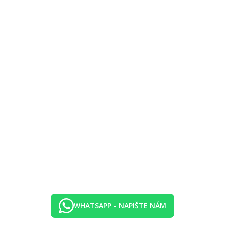
 (osvětlení a vybavení za poplatek).
WHATSAPP - NAPIŠTE NÁM
 teplota vody).