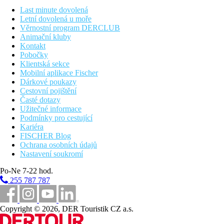
Last minute dovolená
Cena nezahrnuje
Letní dovolená u moře
- pojištění
Věrnostní program DERCLUB
- vstupy (řeší se na místě dle preferencí klienta, platí se kartou)
Animační kluby
- jízdné MHD
Kontakt
Pobočky
Poznámka
Klientská sekce
FAKULTATIVNÍ PŘÍPLATKY:
1lůžkový pokoj
Mobilní aplikace Fischer
Dárkové poukazy
MINIMÁLNÍ POČET ÚČASTNÍKŮ:
20
Cestovní pojištění
Časté dotazy
ZMĚNA PROGRAMU VYHRAZENA
Užitečné informace
Podmínky pro cestující
Fotogalerie
Kariéra
FISCHER Blog
Ochrana osobních údajů
Nastavení soukromí
Po-Ne 7-22 hod.
255 787 787
Copyright © 2026, DER Touristik CZ a.s.