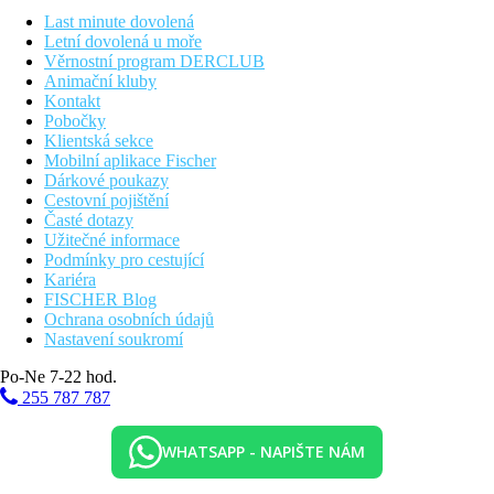
Last minute dovolená
Letní dovolená u moře
Vzdálenosti
Věrnostní program DERCLUB
Animační kluby
62 km
Kontakt
Vzdálenost od nejbližšího letiště
Pobočky
Klientská sekce
0 m
Mobilní aplikace Fischer
Vzdálenost k pláži
Dárkové poukazy
Cestovní pojištění
42 km
Časté dotazy
Centrum města
Užitečné informace
Podmínky pro cestující
5 km
Kariéra
Nákupy
FISCHER Blog
Ochrana osobních údajů
Pláž
Nastavení soukromí
Po-Ne 7-22 hod.
Lehátka na pláži za poplatek
255 787 787
Slunečníky na pláži za poplatek
Hotel přímo u pláže
Plážová dovolená
WHATSAPP - NAPIŠTE NÁM
Bazény