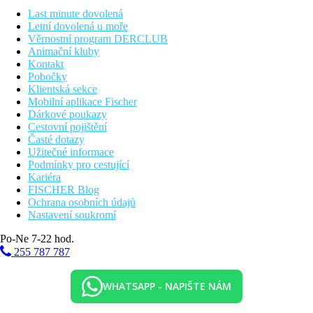
Last minute dovolená
Letní dovolená u moře
Vzdálenosti
Věrnostní program DERCLUB
Animační kluby
62 km
Kontakt
Vzdálenost od nejbližšího letiště
Pobočky
Klientská sekce
0 m
Mobilní aplikace Fischer
Vzdálenost k pláži
Dárkové poukazy
Cestovní pojištění
42 km
Časté dotazy
Centrum města
Užitečné informace
Podmínky pro cestující
5 km
Kariéra
Nákupy
FISCHER Blog
Ochrana osobních údajů
Pláž
Nastavení soukromí
Po-Ne 7-22 hod.
Lehátka na pláži za poplatek
255 787 787
Slunečníky na pláži za poplatek
Hotel přímo u pláže
Plážová dovolená
WHATSAPP - NAPIŠTE NÁM
Bazény