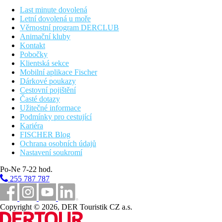
nebo si zajděte zacvičit do hotelového fitness centra
Last minute dovolená
Letní dovolená u moře
Stravování
Věrnostní program DERCLUB
Snídaně nebo polopenze (snídaně a večeře)
Animační kluby
Kontakt
Vzdálenosti
Pobočky
Klientská sekce
30 km
Mobilní aplikace Fischer
Vzdálenost od nejbližšího letiště
Dárkové poukazy
Cestovní pojištění
0 m
Časté dotazy
Vzdálenost k pláži
Užitečné informace
Podmínky pro cestující
Pláž
Kariéra
FISCHER Blog
Ochrana osobních údajů
Hotel přímo u pláže
Nastavení soukromí
Plážová dovolená
Po-Ne 7-22 hod.
Bazény
255 787 787
Lehátka a slunečníky u bazénu zdarma
Copyright © 2026, DER Touristik CZ a.s.
Dětský bazén
Bar u bazénu