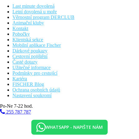
Deluxe pokoj
Last minute dovolená
Tyto pokoje mají postel velikosti King nebo oddělené postele a
Letní dovolená u moře
výhled na Rua da Prata nebo Rua dos Correeiros. Některé
Věrnostní program DERCLUB
pokoje mají balkon. V pokoji je také minibar, TV, kávovar
Animační kluby
Nespresso, Bluetooth, trezor, klimatizace, pohovka, skříň,
Kontakt
koupelna se sprchou, toaletními potřebami a fénem, župan,
Pobočky
pantofle, žehlicí set a WiFi.
Klientská sekce
Mobilní aplikace Fischer
Rodinný pokoj
Dárkové poukazy
Tyto pokoje mají dvě postele, jednu velikost Queen a jednu
Cestovní pojištění
velikost King a výhled na Rua da Prata nebo Rua dos
Časté dotazy
Correeiros. Prostorné pokoje vzniklé spojením dvou spojených
Užitečné informace
ložnic. Některé z nich mají balkon. V pokoji je také minibar, TV,
Podmínky pro cestující
kávovar Nespresso, Bluetooth, trezor, klimatizace, pohovka,
Kariéra
skříň, koupelna se sprchou, toaletními potřebami a fénem,
FISCHER Blog
župan, pantofle, žehlicí set a WiFi.
Ochrana osobních údajů
Nastavení soukromí
Sport a zábava
Po-Ne 7-22 hod.
Výhodná poloha hotelu přímo vybízí k poznávání
255 787 787
kulturněhistorických i moderních památek města.
Stravování
WHATSAPP - NAPIŠTE NÁM
Ubytování je poskytováno s bohatou kontinentální snídaní.