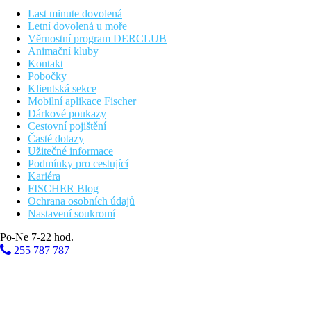
Pláž
Last minute dovolená
Letní dovolená u moře
Věrnostní program DERCLUB
Hotel přímo u pláže
Animační kluby
Plážová dovolená
Kontakt
Pobočky
Fotogalerie
Klientská sekce
Mobilní aplikace Fischer
Dárkové poukazy
Cestovní pojištění
Časté dotazy
Užitečné informace
Podmínky pro cestující
Kariéra
FISCHER Blog
Ochrana osobních údajů
Nastavení soukromí
Po-Ne 7-22 hod.
255 787 787