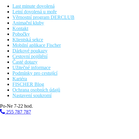
Pláž
Last minute dovolená
Letní dovolená u moře
Věrnostní program DERCLUB
Hotel přímo u pláže
Animační kluby
Plážová dovolená
Kontakt
Pobočky
Fotogalerie
Klientská sekce
Mobilní aplikace Fischer
Dárkové poukazy
Cestovní pojištění
Časté dotazy
Užitečné informace
Podmínky pro cestující
Kariéra
FISCHER Blog
Ochrana osobních údajů
Nastavení soukromí
Po-Ne 7-22 hod.
255 787 787