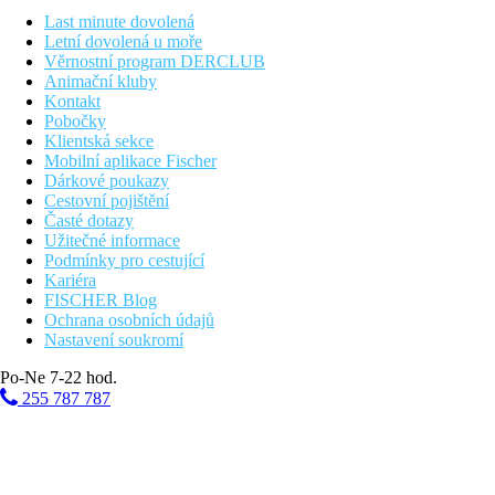
Hotel přímo u pláže
Last minute dovolená
Plážová dovolená
Letní dovolená u moře
Věrnostní program DERCLUB
Fotogalerie
Animační kluby
Kontakt
Pobočky
Klientská sekce
Mobilní aplikace Fischer
Dárkové poukazy
Cestovní pojištění
Časté dotazy
Užitečné informace
Podmínky pro cestující
Kariéra
FISCHER Blog
Ochrana osobních údajů
Nastavení soukromí
Po-Ne 7-22 hod.
255 787 787