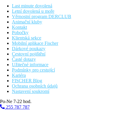
Vzdálenosti
Last minute dovolená
Letní dovolená u moře
0 m
Věrnostní program DERCLUB
Vzdálenost k pláži
Animační kluby
Kontakt
Pláž
Pobočky
Klientská sekce
Mobilní aplikace Fischer
Hotel přímo u pláže
Dárkové poukazy
Plážová dovolená
Cestovní pojištění
Časté dotazy
Fotogalerie
Užitečné informace
Podmínky pro cestující
Kariéra
FISCHER Blog
Ochrana osobních údajů
Nastavení soukromí
Po-Ne 7-22 hod.
255 787 787