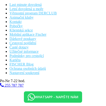
Last minute dovolená
Vzdálenosti
Letní dovolená u moře
Věrnostní program DERCLUB
45 km
Animační kluby
Vzdálenost od nejbližšího letiště
Kontakt
Pobočky
100 m
Klientská sekce
Vzdálenost k pláži
Mobilní aplikace Fischer
Dárkové poukazy
Pláž
Cestovní pojištění
Časté dotazy
Užitečné informace
Plážová dovolená
Podmínky pro cestující
Kariéra
Fotogalerie
FISCHER Blog
Ochrana osobních údajů
Nastavení soukromí
Po-Ne 7-22 hod.
255 787 787
WHATSAPP - NAPIŠTE NÁM