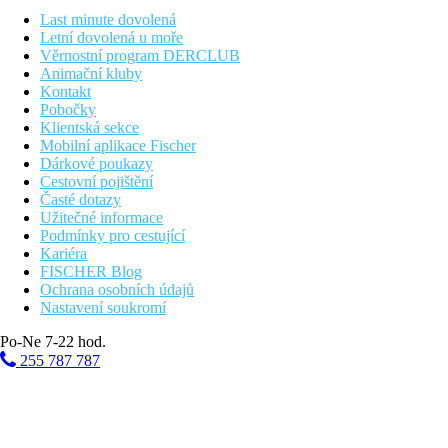
Last minute dovolená
25 km
Letní dovolená u moře
Vzdálenost od nejbližšího letiště
Věrnostní program DERCLUB
Animační kluby
Fotogalerie
Kontakt
Pobočky
Klientská sekce
Mobilní aplikace Fischer
Dárkové poukazy
Cestovní pojištění
Časté dotazy
Užitečné informace
Podmínky pro cestující
Kariéra
FISCHER Blog
Ochrana osobních údajů
Nastavení soukromí
Po-Ne 7-22 hod.
255 787 787