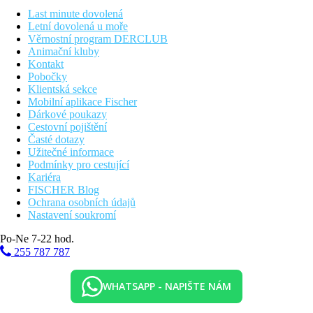
Last minute dovolená
Vzdálenosti
Letní dovolená u moře
Věrnostní program DERCLUB
133 km
Animační kluby
Vzdálenost od nejbližšího letiště
Kontakt
Pobočky
0 m
Klientská sekce
Vzdálenost k pláži
Mobilní aplikace Fischer
Dárkové poukazy
Pláž
Cestovní pojištění
Časté dotazy
Užitečné informace
Plážová dovolená
Podmínky pro cestující
Kariéra
Bazény
FISCHER Blog
Ochrana osobních údajů
Nastavení soukromí
Lehátka a slunečníky u bazénu zdarma
Bar u bazénu
Po-Ne 7-22 hod.
255 787 787
Fotogalerie
WHATSAPP - NAPIŠTE NÁM