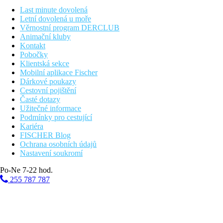
Last minute dovolená
Fotogalerie
Letní dovolená u moře
Věrnostní program DERCLUB
Animační kluby
Kontakt
Pobočky
Klientská sekce
Mobilní aplikace Fischer
Dárkové poukazy
Cestovní pojištění
Časté dotazy
Užitečné informace
Podmínky pro cestující
Kariéra
FISCHER Blog
Ochrana osobních údajů
Nastavení soukromí
Po-Ne 7-22 hod.
255 787 787