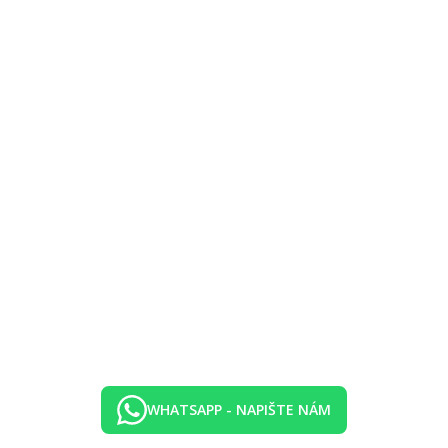
 výběrem z menu v hlavní restauraci
–23.00 hod.) ve vybraných hotelových zařízeních (The Atrium Café a b
tek
u součástí programu all inclusive
n
 se během roku měnit
WHATSAPP - NAPIŠTE NÁM