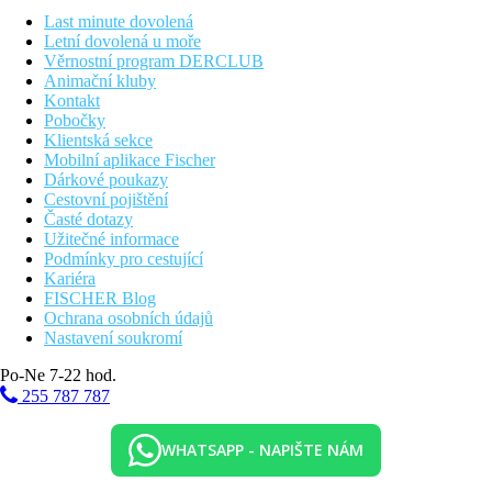
Vzdálenosti
Last minute dovolená
Letní dovolená u moře
45 km
Věrnostní program DERCLUB
Vzdálenost od nejbližšího letiště
Animační kluby
Kontakt
Bazény
Pobočky
Klientská sekce
Mobilní aplikace Fischer
Lehátka u bazénu
Dárkové poukazy
Slunečníky u bazénu
Cestovní pojištění
Časté dotazy
Fotogalerie
Užitečné informace
Podmínky pro cestující
Kariéra
FISCHER Blog
Ochrana osobních údajů
Nastavení soukromí
Po-Ne 7-22 hod.
255 787 787
WHATSAPP - NAPIŠTE NÁM