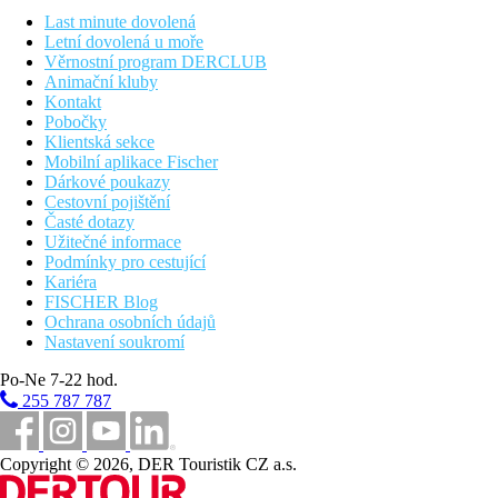
Last minute dovolená
Pláž
Letní dovolená u moře
Věrnostní program DERCLUB
Animační kluby
Plážová dovolená
Kontakt
Pobočky
Bazény
Klientská sekce
Mobilní aplikace Fischer
Dárkové poukazy
Lehátka a slunečníky u bazénu zdarma
Cestovní pojištění
Dětský bazén
Časté dotazy
Bar u bazénu
Užitečné informace
Podmínky pro cestující
Fotogalerie
Kariéra
FISCHER Blog
Ochrana osobních údajů
Nastavení soukromí
Po-Ne 7-22 hod.
255 787 787
Copyright © 2026, DER Touristik CZ a.s.