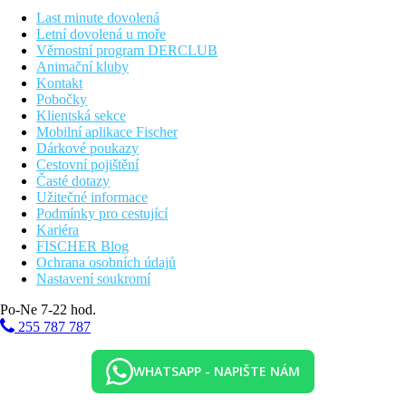
Last minute dovolená
450 m
Letní dovolená u moře
Vzdálenost k pláži
Věrnostní program DERCLUB
Animační kluby
14 km
Kontakt
Vzdálenost od nejbližšího letiště
Pobočky
Klientská sekce
Bazény
Mobilní aplikace Fischer
Dárkové poukazy
Cestovní pojištění
Bar u bazénu
Časté dotazy
Užitečné informace
Fotogalerie
Podmínky pro cestující
Kariéra
FISCHER Blog
Ochrana osobních údajů
Nastavení soukromí
Po-Ne 7-22 hod.
255 787 787
WHATSAPP - NAPIŠTE NÁM