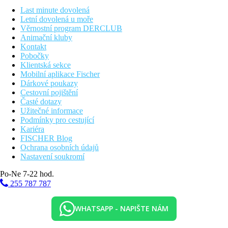
koupelně je vana a sprcha, dále klimatizace, minibar, trezor, TV
Last minute dovolená
a Wi-Fi.
Letní dovolená u moře
Věrnostní program DERCLUB
Suita s vířivkou (cca 160 m²): elegantní suita s jednou nebo
Animační kluby
dvěma ložnicemi, soukromou vířivkou na terase, obývací částí,
Kontakt
kuchyňským koutem, koupelnou s vanou a sprchou, klimatizací,
Pobočky
minibarem, trezorem a TV.
Klientská sekce
Mobilní aplikace Fischer
Suita s bazénem (cca 250 m²): luxusní ubytování s vlastním
Dárkové poukazy
soukromým bazénem a terasu s lehátky, obývací částí a kuchyní.
Cestovní pojištění
K dispozici je klimatizace, minibar, trezor, Wi-Fi a prostorná
Časté dotazy
koupelna s vanou a sprchou.
Užitečné informace
Podmínky pro cestující
Penthouse (cca 360 m²): exkluzivní suita s třemi ložnicemi,
Kariéra
obývacím prostorem, jídelnou a velkou terasou s vířivkou či
FISCHER Blog
bazénem. Nabízí klimatizaci, plně vybavenou kuchyň, minibar,
Ochrana osobních údajů
Wi-Fi a luxusní koupelnu s vannou a sprchou.
Nastavení soukromí
Po-Ne 7-22 hod.
Sport a zábava
255 787 787
Resort nabízí široké možnosti relaxace – venkovní bazén s
lehátky, fitnes centrum, wellness a lázeňské centrum s masážemi,
jacuzzi a saunou. Pro aktivní hosty je v okolí golfové hřiště
WHATSAPP - NAPIŠTE NÁM
Laguna Phuket Golf Club a možnost vodních sportů na pláži
Bangtao (šnorchlování, jízda na kajaku, paddleboard). Děti se