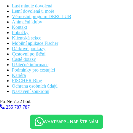
Stravování
Last minute dovolená
Bez stravování
Letní dovolená u moře
Věrnostní program DERCLUB
Vzdálenosti
Animační kluby
Kontakt
45 km
Pobočky
Vzdálenost od nejbližšího letiště
Klientská sekce
Mobilní aplikace Fischer
Pláž
Dárkové poukazy
Cestovní pojištění
Časté dotazy
Plážová dovolená
Užitečné informace
Podmínky pro cestující
Bazény
Kariéra
FISCHER Blog
Ochrana osobních údajů
Lehátka a slunečníky u bazénu zdarma
Nastavení soukromí
Bar u bazénu
Po-Ne 7-22 hod.
Fotogalerie
255 787 787
WHATSAPP - NAPIŠTE NÁM