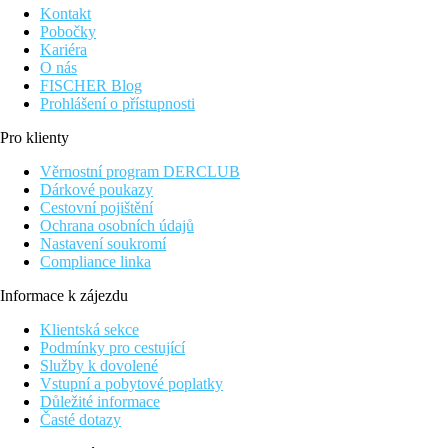
Kontakt
Pobočky
Kariéra
O nás
FISCHER Blog
Prohlášení o přístupnosti
Pro klienty
Věrnostní program DERCLUB
Dárkové poukazy
Cestovní pojištění
Ochrana osobních údajů
Nastavení soukromí
Compliance linka
Informace k zájezdu
Klientská sekce
Podmínky pro cestující
Služby k dovolené
Vstupní a pobytové poplatky
Důležité informace
Časté dotazy