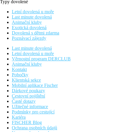
Typy dovolené
Letní dovolená u moře
Last minute dovolená
Animační kluby
Exotická dovolená
Dovolená s dětmi zdarma
Poznávací zájezdy
Last minute dovolená
Letní dovolená u moře
Věrnostní program DERCLUB
Animační kluby
Kontakt
Pobočky
Klientská sekce
Mobilní aplikace Fischer
Dárkové poukazy
Cestovní pojištění
Časté dotazy
Užitečné informace
Podmínky pro cestující
Kariéra
FISCHER Blog
Ochrana osobních údajů