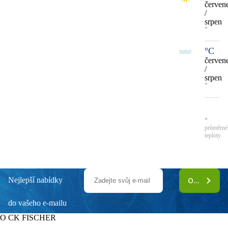
červen
/
srpen
*
°C
červen
/
srpen
*
*
průměrné
teploty
Nejlepší nabídky
ODEBÍRAT
do vašeho e-mailu
O CK FISCHER