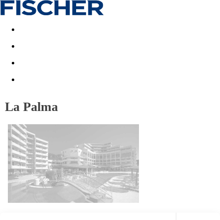
Akční nabídky
Last minute
First minute - Exotika a zim
La Palma