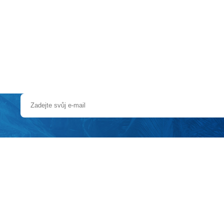
a u moře
Animační kluby
First minute – Léto 2027
Vě
ia