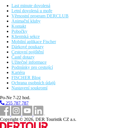
Last minute dovolená
Wellness
Letní dovolená u moře
masáže a procedury za poplatek
Věrnostní program DERCLUB
Animační kluby
Internet
Kontakt
Zdarma
: wifi v areálu i na pokojích
Pobočky
Klientská sekce
Web
Mobilní aplikace Fischer
About Us – Sands Suites Resort & Spa
Dárkové poukazy
Cestovní pojištění
Oficiální kategorie
Časté dotazy
5 hvězdiček
Užitečné informace
Podmínky pro cestující
Vzdálenosti
Kariéra
FISCHER Blog
Ochrana osobních údajů
0 m
Nastavení soukromí
Vzdálenost k pláži
Po-Ne 7-22 hod.
50 km
255 787 787
Vzdálenost od nejbližšího letiště
Pláž
Copyright © 2026, DER Touristik CZ a.s.