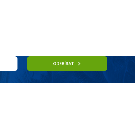
rnostní program DERCLUB
Pobočky
Časté dotazy
D
ODEBÍRAT