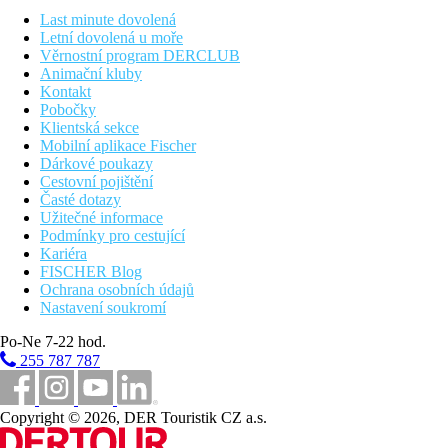
Agua 750 m od hotelu, lehátka a slunečníky za poplatek
Last minute dovolená
Letní dovolená u moře
Stravování
Věrnostní program DERCLUB
All inclusive
Animační kluby
Snídaně, obědy a večeře formou bufetu
Kontakt
Snacky, káva, čaj, zmrzlina a zákusky 12:00 - 19:00 hod.
Pobočky
Sečerní lehké snacky, sendviče 21:30 - 23:30 hod
Klientská sekce
nealkoholické a alkoholické nápoje místní výroby 10:00 -
Mobilní aplikace Fischer
23:30 hod.
Dárkové poukazy
místa a časy jsou určené hotelem a mohou se během
Cestovní pojištění
sezóny měnit.
Časté dotazy
Užitečné informace
Sportovní nabídka
Podmínky pro cestující
multifunčkní hřiště (nutná rezervace), fitness 16+
Kariéra
Zábava
FISCHER Blog
animační programy pro děti a dospělé, Retro hrací herna za
Ochrana osobních údajů
poplatek, večerní show a živá hudba
Nastavení soukromí
Děti
Po-Ne 7-22 hod.
2 bazény pro děti, dětský klub, dětské hřiště, Tiki Splash Park
255 787 787
(akvapark), animační programy pro děti, dětská postýlka na
vyžádání zdarma, dětská židlička v jídelně.
Copyright © 2026, DER Touristik CZ a.s.
Wellness
SPA