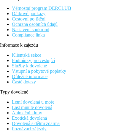
a restaurace jsou v okolí hotelu.
Věrnostní program DERCLUB
Vybavení
Dárkové poukazy
Hotelový komplex 2 budov - vstupní hala s recepcí, výtah,
Cestovní pojištění
směnárna, místnost pro zavazadla, TV místnost, bary, 4
Ochrana osobních údajů
bufetové tématické restaurace, 5 barů, obchod se suvenýry,
Nastavení soukromí
prádelna (za poplatek), konferenční sál. V zahradě 2 bazény pro
Compliance linka
dospělé, jacuzzi, bar u bazénu a terasy s lehátky, slunečníky
Informace k zájezdu
zdarma, osušky oproti kauci. Parkoviště venkovní zdarma,
garážové parkoviště za poplatek, nutná rezervace.
Klientská sekce
Podmínky pro cestující
Pokoje
Služby k dovolené
Dvoulůžkový pokoj standard 21m2
: koupelna/WC
Vstupní a pobytové poplatky
(vysoušeč vlasů), klimatizace, TV/sat., telefon, mini
Důležité informace
lednice, trezor (za poplatek), balkon nebo terasa.
Časté dotazy
Dvoulůžkový pokoj s výhledem na bazén 21 m2
: stejný
druh pokoje a vybavení, navíc výhled na moře.
Typy dovolené
Rodinný pokoj:
25 m2, vybavení jako Dvoulůžkový
pokoj standard, více prostoru, rozkládací gauč pro spaní
Letní dovolená u moře
dětí.
Last minute dovolená
Rodinný pokoj s výhledem na bazén:
25m2, navíc
Animační kluby
oproti klasickému rodinnému pokoji je výhled na bazén.
Exotická dovolená
Dovolená s dětmi zdarma
Pláž
Poznávací zájezdy
písečná pláž Barranco das Belharucas 500 m, pláž Olhos de