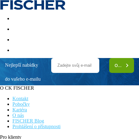
Akční nabídky
Last minute
First minute - Exotika a zim
Nejlepší nabídky
ODEBÍRAT
3HB Guaraná
do vašeho e-mailu
Hotel vhodný pro rodiny s dětmi
Splash park pro děti
O CK FISCHER
All inclusive v ceně
Novinka v nabídce
Kontakt
Pobočky
Poloha
Kariéra
Rodinný komplex 3 HB Guarana leží v rybářské vesničce Olhos
O nás
de Água, Albufeira. Letiště Faro je vzdáleno 34 km, stanice
FISCHER Blog
autobusu cca 7,5 km, vlakové nádraží cca 8,5 km, historické
Prohlášení o přístupnosti
centrum Albufeira 7 km, golfové hřiště 1,6 km, Vilamoura
marina 14 km, Albufeira marina 10 km. Nákupní možnosti, bary
Pro klienty