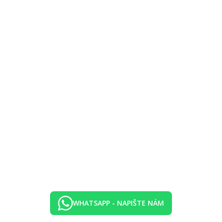
ýše uvedené vybavení)
na moře.
a moře.
acionární kolo, žebřiny, činky...).
í, vonné tyčinky apod.
telu Sentido Galosol)
WHATSAPP - NAPIŠTE NÁM
 vína, piva nebo nealkoholického nápoje