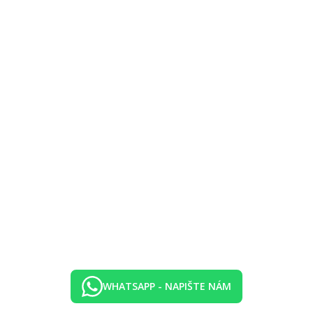
 nebo vína nebo nealkoholického nápoje, voda a káva
piva nebo vína nebo nealkoholického nápoje, voda a káva
WHATSAPP - NAPIŠTE NÁM