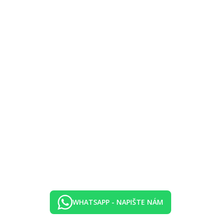
egorii hotelu. Taxa není zahrnuta v ceně zájezdu a musí být uhrazena k
WHATSAPP - NAPIŠTE NÁM