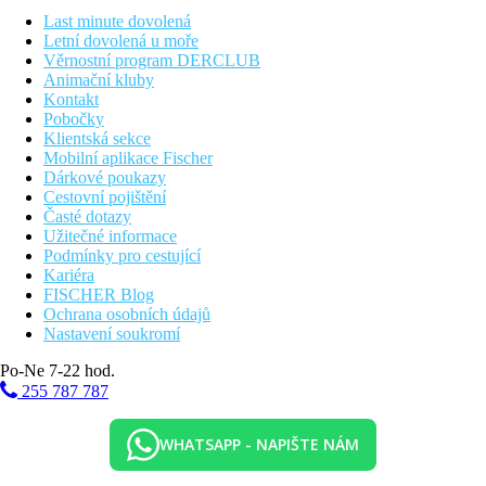
Třílůžkový pokoj výhled bazén:
možnost ubytování až
3 osob, výhled na bazén. Není zde místo pro dětskou
Last minute dovolená
postýlku.
Letní dovolená u moře
Rodinný pokoj:
pokoj s palandou. Není zde místo pro
Věrnostní program DERCLUB
dětskou postýlku. Max. pro 3 dospělé osoby nebo 2
Animační kluby
dospělé osoby a 2děti.
Kontakt
Rodinný pokoj výhled bazén:
pokoj s palandou, výhled
Pobočky
na bazén. Není zde místo pro dětskou postýlku. Max. pro
Klientská sekce
3 dospělé osoby nebo 2 dospělé osoby a 2děti.
Mobilní aplikace Fischer
Junior Suita:
prostorný deluxe pokoj s dvoulůžkem a
Dárkové poukazy
rozkládací pohovkou vybavenou běžnou matrací, kávovar
Cestovní pojištění
a kávovar Nespresso. Možnost ubytování až 3 osob.
Časté dotazy
Junior Suita s výhledem na bazén:
prostorný deluxe
Užitečné informace
pokoj s dvoulůžkem a rozkládací pohovkou vybavenou
Podmínky pro cestující
běžnou matrací, kávovar a kávovar Nespresso. Možnost
Kariéra
ubytování až 3 osob. Výhled bazén.
FISCHER Blog
Mezonet s výhledem do zahrady:
prostorný mezonetový
Ochrana osobních údajů
pokoj s hlavní ložnicí a druhou ložnicí, která je vybavena
Nastavení soukromí
dvěmi normálními postelemi nebo rozkládací pohovkou,
Po-Ne 7-22 hod.
kde se může ubytovat 3. a 4. osoba, a koupelna.
Možnost ubytovat 2-4 osoby
255 787 787
Pláž
WHATSAPP - NAPIŠTE NÁM
Dlouhá písečno-oblázková pláž cca 150 m (lehátka a
slunečníky zdarma)