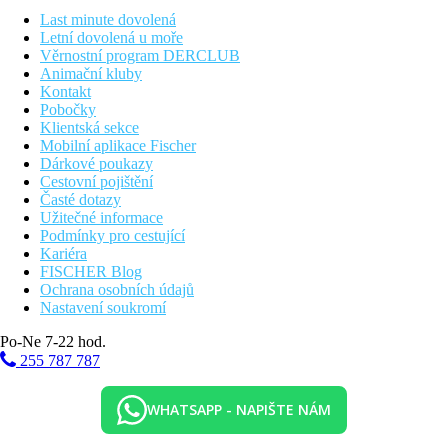
Dvoulůžkový pokoj, Výhled moře:
výhled moře
Last minute dovolená
Dvoulůžkový pokoj, Superior, Výhled zahrada:
Letní dovolená u moře
výhled zahrada (poloha: ubytování v rámci celého
Věrnostní program DERCLUB
resortu), kávovar Nespresso včetně denně doplňovaných
Animační kluby
kapslí
Kontakt
Dvoulůžkový pokoj, Superior, Výhled moře:
výhled
Pobočky
moře (poloha: ubytování v rámci celého resortu), kávovar
Klientská sekce
Nespresso včetně denně doplňovaných kapslí
Mobilní aplikace Fischer
Rodinný pokoj, Výhled zahrada:
oddělené ložnice
Dárkové poukazy
posuvnými dveřmi, prostornější 32 m2, výhled zahrada
Cestovní pojištění
Rodinný pokoj, Výhled moře:
oddělené ložnice
Časté dotazy
posuvnými dveřmi, prostornější 32 m2, výhled moře
Užitečné informace
Rodinný pokoj, Sdílený bazén:
oddělené ložnice
Podmínky pro cestující
posuvnými dveřmi, prostornější 32 m2, výhled zahrada,
Kariéra
sdílený bazén
FISCHER Blog
Family Suita:
oddělené ložnice, prostornější 32 m2.
Ochrana osobních údajů
Family Suita, Sdílený bazén:
oddělené ložnice,
Nastavení soukromí
prostornější 32 m2, sdílený bazén.
Po-Ne 7-22 hod.
Pláž
255 787 787
Krásná písečnooblázková pláž cca 150 m označena "Modrou
vlajskou" kvality (vzdálenost je závislá na místě ubytování),
WHATSAPP - NAPIŠTE NÁM
hotelový minibus zdarma, moderní lehátka, slunečníky a osušky
zdarma, 3 zcela nové food&drink trucky na pláži zdarma.