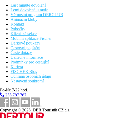
Poznámka
Last minute dovolená
V Řecku je povinnost hradit klimatickou taxu v závislosti na kat
Letní dovolená u moře
aktivit může být ovlivněna zavedením případných hygienických č
Věrnostní program DERCLUB
Animační kluby
Vzdálenosti
Kontakt
Pobočky
Klientská sekce
0 m
Mobilní aplikace Fischer
Centrum města
Dárkové poukazy
Cestovní pojištění
3,5 km
Časté dotazy
Vzdálenost od nejbližšího letiště
Užitečné informace
Podmínky pro cestující
450 m
Kariéra
Vzdálenost k pláži
FISCHER Blog
Ochrana osobních údajů
Pláž
Nastavení soukromí
Po-Ne 7-22 hod.
Lehátka na pláži za poplatek
Slunečníky na pláži za poplatek
255 787 787
Plážová dovolená
Fotogalerie
Copyright © 2026, DER Touristik CZ a.s.