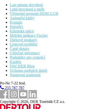
Dvoulůžkový pokoj, Výhled moře
Last minute dovolená
Letní dovolená u moře
Popis hotelu
Věrnostní program DERCLUB
vstupní hala s recepcí
Animační kluby
lobby bar
Kontakt
bazén
Pobočky
restaurace
Klientská sekce
Popis pláže
Mobilní aplikace Fischer
písečná pláž
Dárkové poukazy
150 m od hotelu
Cestovní pojištění
lehátka a sunečníky za poplatek
Časté dotazy
Užitečné informace
Strava
Podmínky pro cestující
Snídaně
Kariéra
formou bufetu
FISCHER Blog
Polopenze
Ochrana osobních údajů
snídaně formou bufetu
Nastavení soukromí
večeře servírovaná
Po-Ne 7-22 hod.
Zvláštnosti
255 787 787
Delegát pouze na telefonu.
Internet
Copyright © 2026, DER Touristik CZ a.s.
Zdarma
: WiFi na pokoji