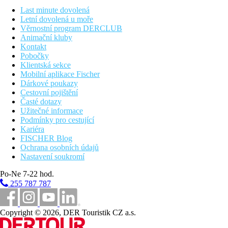
Zábava
Last minute dovolená
Denní a večerní animační program.
Letní dovolená u moře
Věrnostní program DERCLUB
Wellness
Animační kluby
Za poplatek: SPA centrum (turecké lázně, sauna, bazén s
Kontakt
tryskami), procedury.
Pobočky
Klientská sekce
Zvláštnosti
Mobilní aplikace Fischer
Hotel pouze pro dospělé.
Dárkové poukazy
Cestovní pojištění
Internet
Časté dotazy
Wi Fi zdarma v areálu hotelu.
Užitečné informace
Podmínky pro cestující
Web
Kariéra
https://www.h10hotels.com/en/fuerteventura-hotels/h10-ocean-
FISCHER Blog
dreams
Ochrana osobních údajů
Nastavení soukromí
Oficiální kategorie
4*
Po-Ne 7-22 hod.
255 787 787
Poznámka
Oficiální třída: ****
Copyright © 2026, DER Touristik CZ a.s.
Vzdálenosti