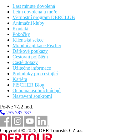
Last minute dovolená
Polopenze
Letní dovolená u moře
Věrnostní program DERCLUB
snídaně formou bufetu
Animační kluby
večeře formou bufetu nebo výběrem z menu
Kontakt
Pobočky
Plná penze
Klientská sekce
Mobilní aplikace Fischer
snídaně formou bufetu
Dárkové poukazy
oběd formou bufetu nebo výběrem z menu
Cestovní pojištění
večeře formou bufetu nebo výběrem z menu
Časté dotazy
Užitečné informace
Sportovní nabídka
Podmínky pro cestující
Zadrma:
fitness
Kariéra
FISCHER Blog
Zábava
Ochrana osobních údajů
Nastavení soukromí
Hotel pořádá občasné zábavné večery
Po-Ne 7-22 hod.
Děti
255 787 787
Dětský bazén se skluzavkami, hřiště, dětský klub
Copyright © 2026, DER Touristik CZ a.s.
Wellness