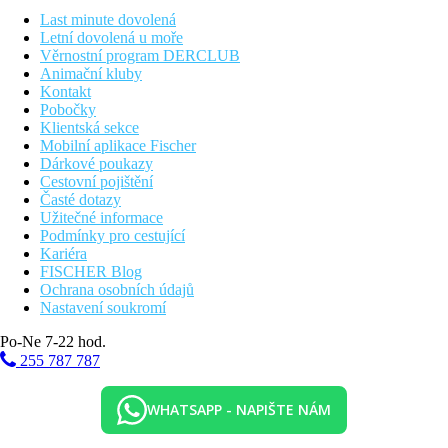
vstupní hala s recepcí
Last minute dovolená
hlavní restaurace
Letní dovolená u moře
bar
Věrnostní program DERCLUB
snack bar
Animační kluby
bar u bazénu
Kontakt
obchod se suvenýry
Pobočky
Wi-Fi na recepci (zdarma)
Klientská sekce
kadeřnictví
Mobilní aplikace Fischer
2 bazény (lehátka a slunečníky zdarma, osušky oproti
Dárkové poukazy
kauci)
Cestovní pojištění
vnitřní bazén
Časté dotazy
amfiteater
Užitečné informace
dětský bazén
Podmínky pro cestující
miniclub
Kariéra
dětské hřiště
FISCHER Blog
diskotéka (poplatek)
Ochrana osobních údajů
tobogán
Nastavení soukromí
trezor na recepci (za poplatek)
Po-Ne 7-22 hod.
Popis pláže
255 787 787
písčitá
lehátka a slunečníky zdarma, osušky oproti kauci
WHATSAPP - NAPIŠTE NÁM
Sportovní aktivity zdarma
animační programy