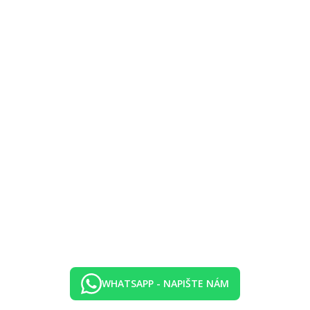
olických nápojů místní výroby (10.00-23.00 hod.)
em
WHATSAPP - NAPIŠTE NÁM