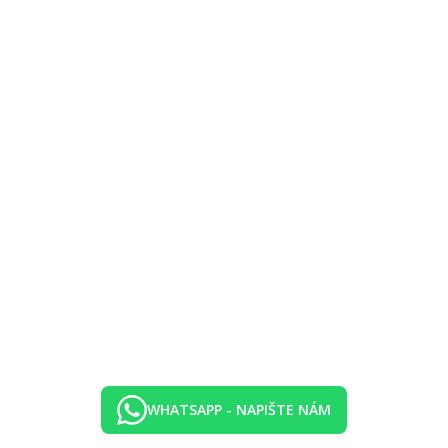
tely Royal Azur, Bel Azur a Sol Azur), vnitřní vyhřívaný bazén se sla
vněna zavedením případných hygienických či protiepidemických opatření
WHATSAPP - NAPIŠTE NÁM