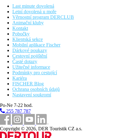
Wi-Fi na recepci (zdarma)
Last minute dovolená
obchod se suvenýry
Letní dovolená u moře
bazén (lehátka a slunečníky zdarma)
Věrnostní program DERCLUB
skluzavky
Animační kluby
dětské hřiště
Kontakt
miniklub
Pobočky
Klientská sekce
Popis pláže
Mobilní aplikace Fischer
písečná
Dárkové poukazy
lehátka a slunečníky zdarma
Cestovní pojištění
Časté dotazy
Sportovní aktivity zdarma
Užitečné informace
animační programy
Podmínky pro cestující
večerní programy
Kariéra
stolní tenis
FISCHER Blog
šipky
Ochrana osobních údajů
volejbal
Nastavení soukromí
Sportovní aktivity za příplatek
Po-Ne 7-22 hod.
vodní sporty na pláži
masáže
255 787 787
kulečník
tenis
Copyright © 2026, DER Touristik CZ a.s.
Strava