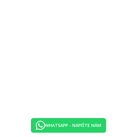
andy
arma)
WHATSAPP - NAPIŠTE NÁM