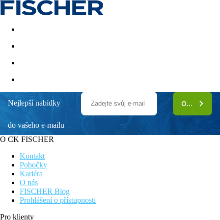
Akční nabídky
Last minute
First minute - Exotika a zim
Nejlepší nabídky
ODEBÍRAT
do vašeho e-mailu
O CK FISCHER
Kontakt
Pobočky
Kariéra
O nás
FISCHER Blog
Prohlášení o přístupnosti
Pro klienty