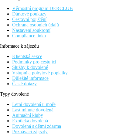
Věrnostní program DERCLUB
Dárkové poukazy
Cestovní pojištění
Ochrana osobních údajů
Nastavení soukromí
Compliance linka
Informace k zájezdu
Klientská sekce
Podmínky pro cestující
Služby k dovolené
Vstupní a pobytové poplatky
Důležité informace
Časté dotazy
Typy dovolené
Letní dovolená u moře
Last minute dovolená
Animační kluby
Exotická dovolená
Dovolená s dětmi zdarma
Poznávací zájezdy