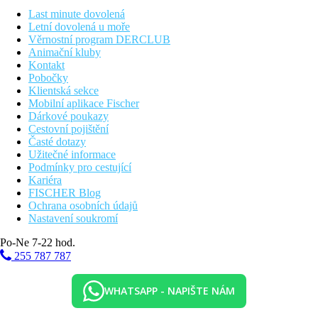
Last minute dovolená
Letní dovolená u moře
Věrnostní program DERCLUB
Animační kluby
Kontakt
Pobočky
Klientská sekce
Mobilní aplikace Fischer
Dárkové poukazy
Cestovní pojištění
Časté dotazy
Užitečné informace
Podmínky pro cestující
Kariéra
FISCHER Blog
Ochrana osobních údajů
Nastavení soukromí
Po-Ne 7-22 hod.
255 787 787
WHATSAPP - NAPIŠTE NÁM