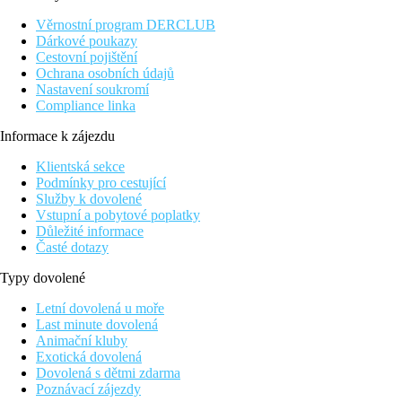
Věrnostní program DERCLUB
Dárkové poukazy
Cestovní pojištění
Ochrana osobních údajů
Nastavení soukromí
Compliance linka
Informace k zájezdu
Klientská sekce
Podmínky pro cestující
Služby k dovolené
Vstupní a pobytové poplatky
Důležité informace
Časté dotazy
Typy dovolené
Letní dovolená u moře
Last minute dovolená
Animační kluby
Exotická dovolená
Dovolená s dětmi zdarma
Poznávací zájezdy