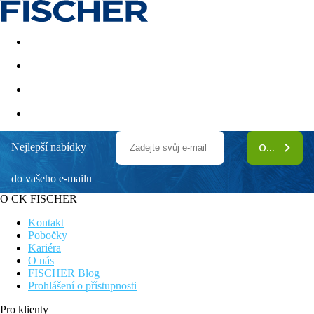
Akční nabídky
Last minute
First minute - Exotika a zim
Nejlepší nabídky
ODEBÍRAT
do vašeho e-mailu
O CK FISCHER
Kontakt
Pobočky
Kariéra
O nás
FISCHER Blog
Prohlášení o přístupnosti
Pro klienty