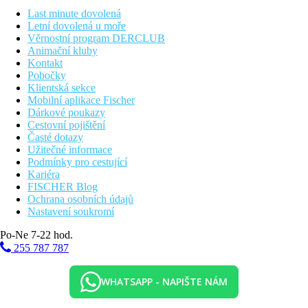
Last minute dovolená
Letní dovolená u moře
Věrnostní program DERCLUB
Animační kluby
Kontakt
Pobočky
Klientská sekce
Mobilní aplikace Fischer
Dárkové poukazy
Cestovní pojištění
Časté dotazy
Užitečné informace
Podmínky pro cestující
Kariéra
FISCHER Blog
Ochrana osobních údajů
Nastavení soukromí
Po-Ne 7-22 hod.
255 787 787
WHATSAPP - NAPIŠTE NÁM