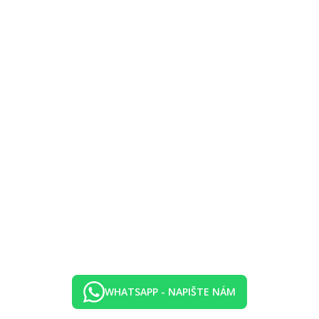
rnetem (zdarma) a sejfem (případně za poplatek) a také centrálně řízeno
rnetem (zdarma) a sejfem (případně za poplatek) a také centrálně řízeno
WHATSAPP - NAPIŠTE NÁM